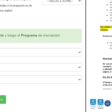
icipio si el programa es de
una región)
nte
y luego el
Programa
de inscripción